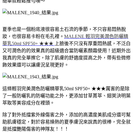
簡單就輕鬆推勻噢～
夏季也是一個粉底液很容易土石流的季節，不只容易悶熱脫
妝，也很容易卡粉在毛孔裡。
MALENE 輕羽完美潤色防曬精
華乳
50ml SPF50+
★★★
上臉後不只沒有厚重悶熱感，不泛白
又可潤色的的效果真的超級適合當防曬素顏霜使用！近期外出
我真的完全單擦它，除了肌膚的舒適度提高之外，帶有些微修
飾效果還可以讓膚況呈現更好。
這條
輕羽完美潤色防曬精華乳
50ml SPF50+
★★★厲害的是除
了一般防曬乳的防曬功能之外，更
添加甘草菁萃、翅莢決明葉
萃取等美容成分在裡頭。
除了對外抵擋紫外線傷害之外，添加的高濃度美肌成分還可幫
助肌膚穩定，對於容易燥熱的夏季膚況來說真的很棒，完全就
是抵擋艷陽傷害的神隊友！！！