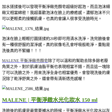
加水搓揉後可以發現平衡淨緻亮顏皂超級好起泡，而且泡沫細
緻又相當綿密！我超喜歡泡沫在臉上的療癒感，濃郁泡沫不只
可以更輕柔的接觸肌膚，也真的會讓人很享受洗臉時光。
泡沫在臉上輕輕打圓搓揉約20秒即可用清水洗淨，洗完臉後會
有一種很舒服的潔淨感，真的就像毛孔會呼吸般乾淨，重點是
洗後真的不緊繃！！！
MALENE
平衡淨緻亮顏皂
除了可以溫和的幫助去除多餘老廢
角質之外，對於肌膚油脂平衡也表現相當不錯，而且這一塊除
了可以洗臉之外，用來洗淨全身也相當優秀，會發現洗後的膚
況除了乾淨舒爽之外，還會帶有清新透亮感喔！
MALENE |
平衡淨緻水光化妝水
150 ml
洗臉後的肌膚是最需要補水的時候，平衡淨緻水光化妝水
以灰