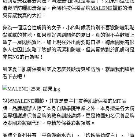
每到夏天我要去海邊，海邊最怕的就是曬黑了！如果你還在找
清爽型防曬和清潔品，台灣科技保養品牌
MALENE媚齡
的清
爽有感我真的大推！
｛
KeyWord:
防曬推薦｝
身為一個混合性膚質的女子，小的時候我特別不喜歡防曬乳黏
黏膩膩的質地，如果剛好遇到悶熱的夏日，真的很不喜歡臉上
塗了一層悶熱質地，加上現在外出需要戴口罩，聽說開始有很
多人也因此忽略了臉部的清潔和防曬，但其實這對於肌膚可是
非常NG的行為呢！
到底夏日肌膚保養到底要怎麼兼顧清爽和防護，就讓我們繼續
看下去吧！
說起
MALENE媚齡
，其實是間主打友善肌膚保養的MIT品
牌，品牌創辦人除了本身自藥學院畢業之外，本身還是各大精
品專櫃護膚保養品牌的教育訓練講師，更是韓國知名保養品牌
及泰國彩妝總代理，專精於保養彩妝領域。
品牌全系列共有「平衡淨緻水光」、「珍珠晶透綻白」、「青