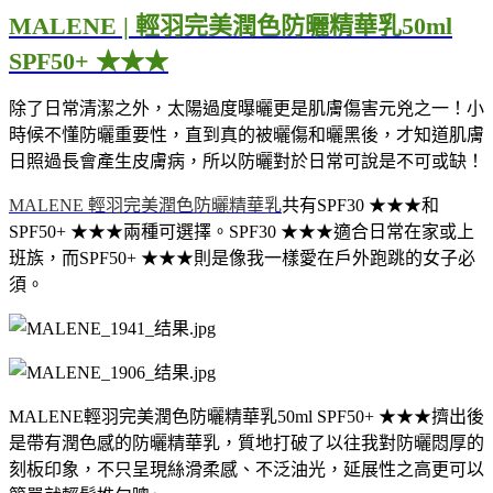
MALENE | 輕羽完美潤色防曬精華乳
50ml
SPF50+
★★★
除了日常清潔之外，太陽過度曝曬更是肌膚傷害元兇之一！小
時候不懂防曬重要性，直到真的被曬傷和曬黑後，才知道肌膚
日照過長會產生皮膚病，所以防曬對於日常可說是不可或缺！
MALENE 輕羽完美潤色防曬精華乳
共有
SPF30
★★★和
SPF50+
★★★兩種可選擇。
SPF30
★★★適合日常在家或上
班族，而
SPF50+
★★★則是像我一樣愛在戶外跑跳的女子必
須。
MALENE輕羽完美潤色防曬精華乳
50ml SPF50+
★★★擠出後
是帶有潤色感的
防曬精華乳，質地打破了以往我對防曬悶厚的
刻板印象，不只呈現絲滑柔感、不泛油光，延展性之高更可以