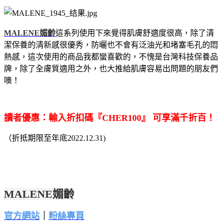
MALENE媚齡
這系列使用下來覺得肌膚舒適度很高，除了清
潔保養的清新感很優秀，防曬也不會有泛油光和堵塞毛孔的悶
熱感，這次使用的商品我都蠻喜歡的，不愧是台灣科技保養品
牌，除了全膚質適用之外，也大推給肌膚容易出問題的朋友們
噢！
讀者優惠：
輸入折扣碼『CHER100』 可享
滿千折百！
（折抵期限至年底
2022.12.31
)
MALENE媚齡
官方網站
｜
粉絲專頁