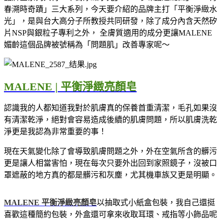
春溯時奇蹟」三大系列，今天要介紹的品牌主打「平衡淨緻水
光」，是與台大高分子所教授共同研發，除了成分內含天然矽
片
NSP
與銀粒子專利之外， 全膚質適用的成分更讓MALENE
媚齡這個品牌被號稱為「問題肌」改善專家呢～
MALENE |
平衡淨緻亮顏皂
認識我的人都知道我對於肌膚真的保養首重清潔，毛孔如果沒
有清潔乾淨，絕對會容易造成後續的肌膚問題，所以肌膚洗乾
淨更是我認為非常重要的事！
現在天氣變化除了會導致肌膚問題之外，外在空氣所含的髒污
更是讓人相當害怕，現在每次只要外出回到家照鏡子，沒被口
罩遮蔽的地方真的都是髒污和灰塵，尤其機車族又更是明顯。
MALENE
平衡淨緻亮顏皂
以抽取式小紙盒包裝，我自己還挺
喜歡這種簡約包裝，外盒還可拿來收取耳環、戒指等小飾品呢