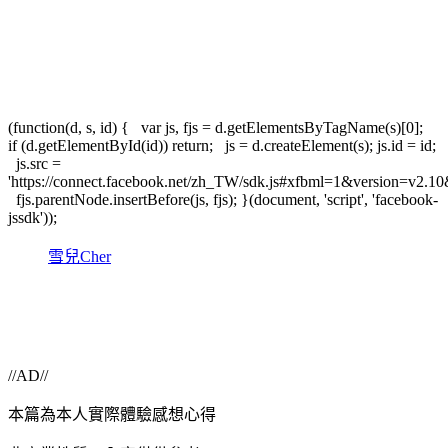
(function(d, s, id) { var js, fjs = d.getElementsByTagName(s)[0];
if (d.getElementById(id)) return; js = d.createElement(s); js.id = id;
js.src =
'https://connect.facebook.net/zh_TW/sdk.js#xfbml=1&version=v2.
fjs.parentNode.insertBefore(js, fjs); }(document, 'script', 'facebook-
jssdk'));
雪兒Cher
//AD//
本篇為本人實際體驗感想心得