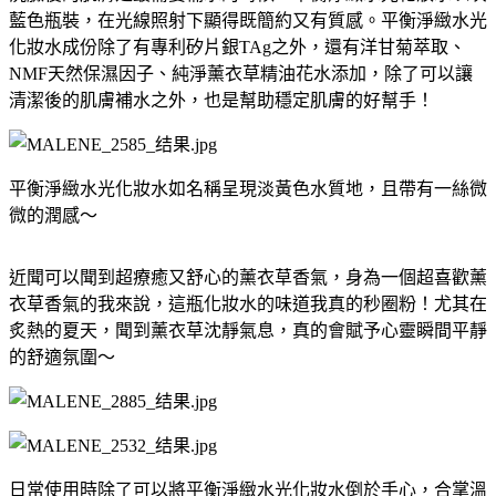
藍色瓶裝，在光線照射下顯得既簡約又有質感。
平衡淨緻水光
化妝水成份除了有專利矽片銀
TAg之外，還有
洋甘菊萃取、
NMF
天然保濕因子、純淨薰衣草精油花水添加，除了可以讓
清潔後的肌膚補水之外，也是幫助穩定肌膚的好幫手！
平衡淨緻水光化妝水如名稱呈現淡黃色水質地，且帶有一絲微
微的潤感～
近聞可以聞到超療癒又舒心的薰衣草香氣，身為一個超喜歡薰
衣草香氣的我來說，這瓶化妝水的味道我真的秒圈粉！尤其在
炙熱的夏天，聞到薰衣草沈靜氣息，真的會賦予心靈瞬間平靜
的舒適氛圍～
日常使用時除了可以將平衡淨緻水光化妝水倒於手心，合掌溫